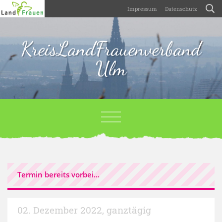
Impressum
Datenschutz
KreisLandFrauenverband
Ulm
Termin bereits vorbei...
02. Dezember 2022
,
ganztägig