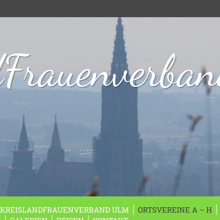
dFrauenverba
KREISLANDFRAUENVERBAND ULM
ORTSVEREINE A – H