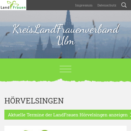
Impressum
Datenschutz
KreisLandFrauenverband
Ulm
HÖRVELSINGEN
Aktuelle Termine der LandFrauen Hörvelsingen anzeigen