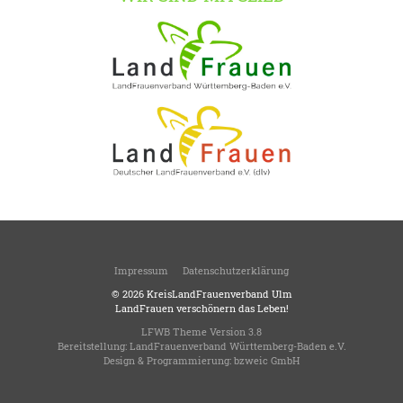
Impressum
Datenschutzerklärung
© 2026
KreisLandFrauenverband Ulm
LandFrauen verschönern das Leben!
LFWB Theme Version 3.8
Bereitstellung:
LandFrauenverband Württemberg-Baden e.V.
Design & Programmierung:
bzweic GmbH