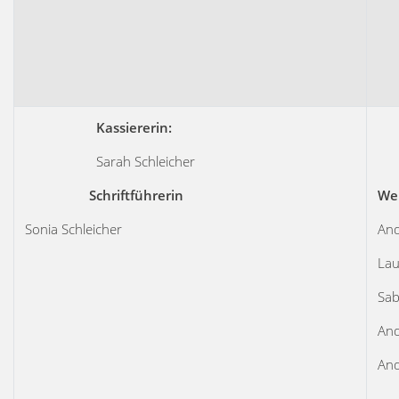
Kassiererin:
Sarah Schleicher
Schriftführerin
We
Sonia Schleicher
And
Lau
Sab
And
And