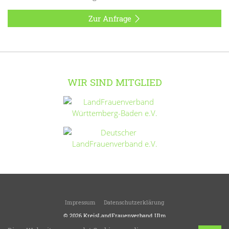
Zur Anfrage
WIR SIND MITGLIED
Impressum
Datenschutzerklärung
© 2026
KreisLandFrauenverband Ulm
LandFrauen verschönern das Leben!