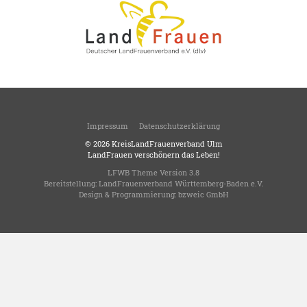
Impressum
Datenschutzerklärung
© 2026
KreisLandFrauenverband Ulm
LandFrauen verschönern das Leben!
LFWB Theme Version 3.8
Bereitstellung:
LandFrauenverband Württemberg-Baden e.V.
Design & Programmierung:
bzweic GmbH