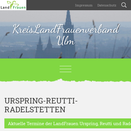
Impressum
Datenschutz
KreisLandFrauenverband
Ulm
URSPRING-REUTTI-
RADELSTETTEN
Aktuelle Termine der LandFrauen Urspring, Reutti und Rad