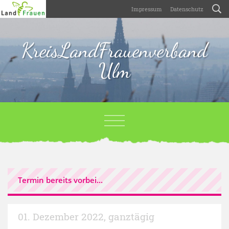
Impressum
Datenschutz
KreisLandFrauenverband
Ulm
Termin bereits vorbei...
01. Dezember 2022
,
ganztägig