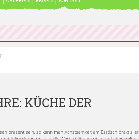
N
GALERIEN
REISEN
KONTAKT
r
RE: KÜCHE DER
n präsent sein, so kann man Achstsamkeit am Esstisch praktiziier
 und fokussieren uns auf die Wertschätzung unserer Lebensmittel.