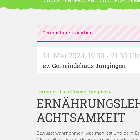
JUNGE LANDFRAUEN
JUNIORGRUPPE
Termin bereits vorbei...
14. Mai 2024
,
19:30 - 21:30 Uh
ev. Gemeindehaus Jungingen
Termine
-
LandFrauen Jungingen
ERNÄHRUNGSLEH
ACHTSAMKEIT
Bewusst wahrnehmen, was man isst und beim Esse
Gleichzeitig schulen wir unsere Geschmackssinne