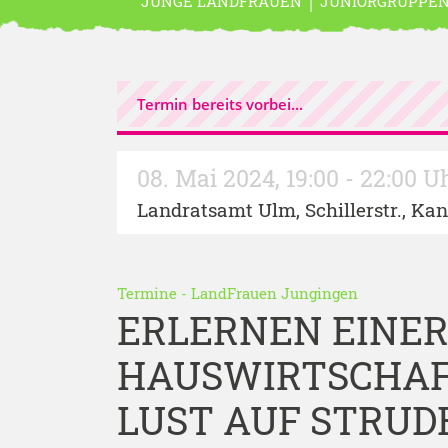
JUNGE LANDFRAUEN
JUNIORGRUPPE
Termin bereits vorbei...
08. Mai 2024
,
19:00 - 22:00 U
Landratsamt Ulm, Schillerstr., Kan
Termine
-
LandFrauen Jungingen
ERLERNEN EINE
HAUSWIRTSCHAF
LUST AUF STRUD