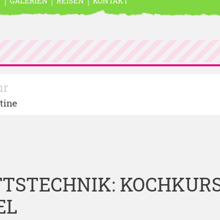
N
GALERIEN
REISEN
KONTAKT
hr
tine
R
TSTECHNIK: KOCHKURS
EL