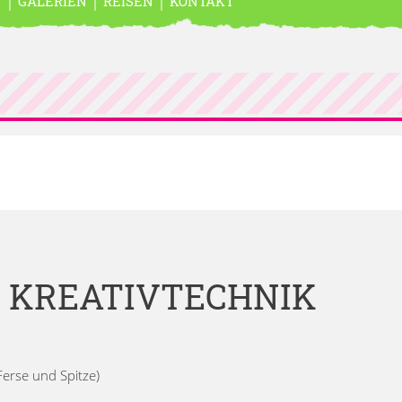
N
GALERIEN
REISEN
KONTAKT
 KREATIVTECHNIK
Ferse und Spitze)