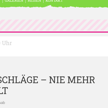
N
GALERIEN
REISEN
KONTAKT
0 Uhr
CHLÄGE – NIE MEHR
LT
hwab