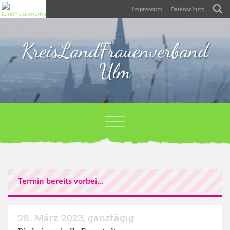
Impressum
Datenschutz
KreisLandFrauenverband
Ulm
Termin bereits vorbei...
28. März 2023
,
ganztägig