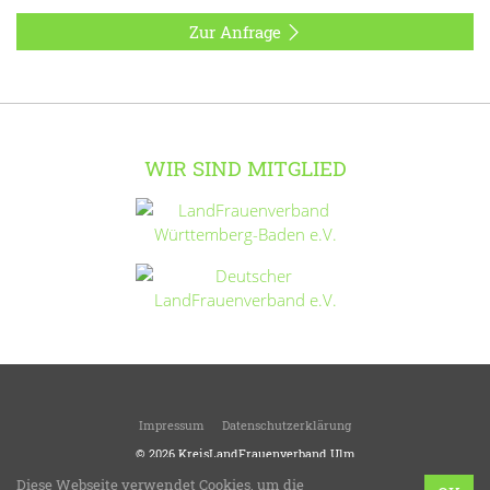
Zur Anfrage
WIR SIND MITGLIED
Impressum
Datenschutzerklärung
© 2026
KreisLandFrauenverband Ulm
LandFrauen verschönern das Leben!
Diese Webseite verwendet Cookies, um die