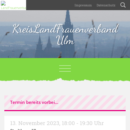
Impressum
Datenschutz
KreisLandFrauenverband
Ulm
Termin bereits vorbei...
13. November 2023
,
18:00 - 19:30 Uhr