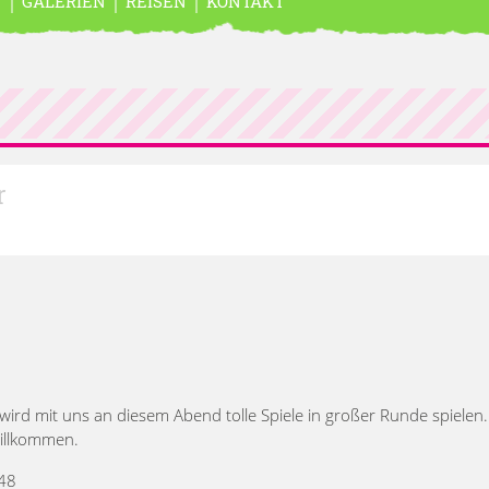
N
GALERIEN
REISEN
KONTAKT
r
d mit uns an diesem Abend tolle Spiele in großer Runde spielen. 
willkommen.
448