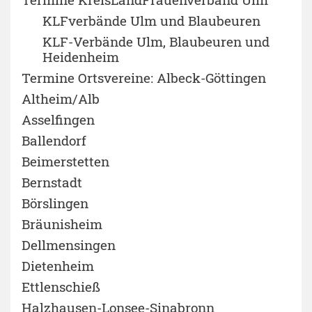
KLFverbände Ulm und Blaubeuren
KLF-Verbände Ulm, Blaubeuren und
Heidenheim
Termine Ortsvereine: Albeck-Göttingen
Altheim/Alb
Asselfingen
Ballendorf
Beimerstetten
Bernstadt
Börslingen
Bräunisheim
Dellmensingen
Dietenheim
Ettlenschieß
Halzhausen-Lonsee-Sinabronn