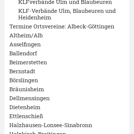
KLFverbände Ulm und Blaubeuren
KLF-Verbände Ulm, Blaubeuren und
Heidenheim
Termine Ortsvereine: Albeck-Göttingen
Altheim/Alb
Asselfingen
Ballendorf
Beimerstetten
Bernstadt
Börslingen
Bräunisheim
Dellmensingen
Dietenheim
Ettlenschieß
Halzhausen-Lonsee-Sinabronn
Holzkirch-Breitingen