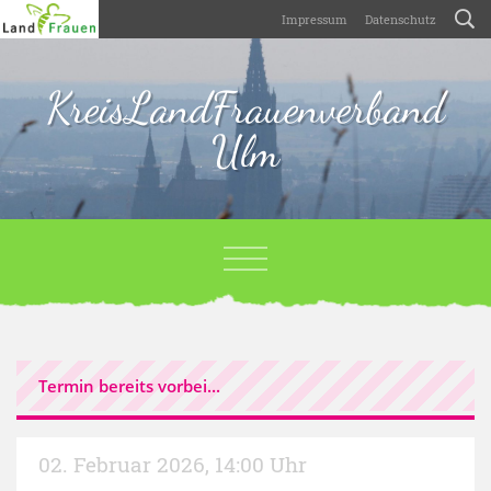
Impressum
Datenschutz
KreisLandFrauenverband
Ulm
Termin bereits vorbei...
02. Februar 2026
,
14:00 Uhr