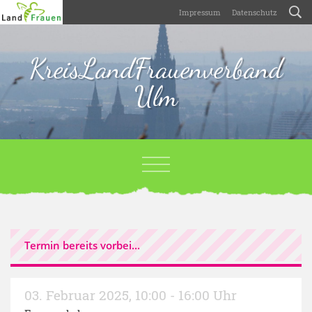
Impressum
Datenschutz
KreisLandFrauenverband
Ulm
Termin bereits vorbei...
03. Februar 2025
,
10:00 - 16:00 Uhr