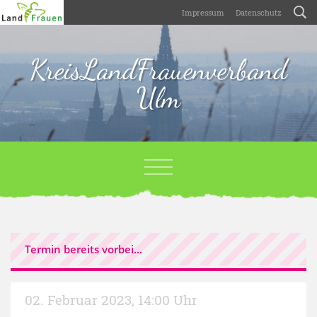
Impressum
Datenschutz
KreisLandFrauenverband
Ulm
Termin bereits vorbei...
02. Februar 2023
,
14:00 Uhr