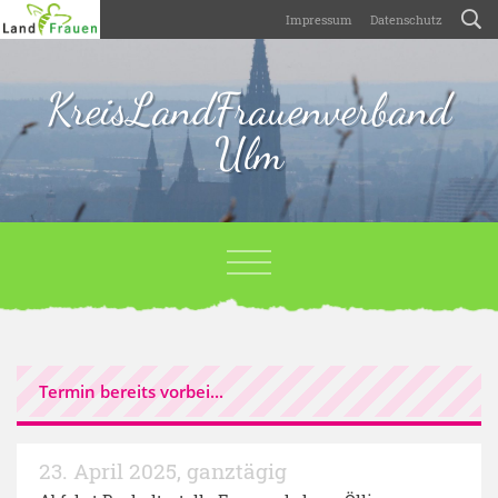
Impressum
Datenschutz
KreisLandFrauenverband
Ulm
Termin bereits vorbei...
23. April 2025
,
ganztägig