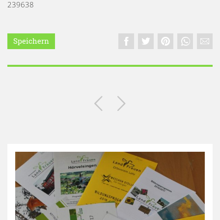
239638
Speichern