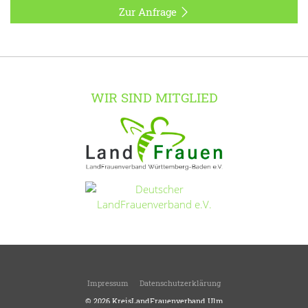
Zur Anfrage
WIR SIND MITGLIED
Impressum
Datenschutzerklärung
© 2026
KreisLandFrauenverband Ulm