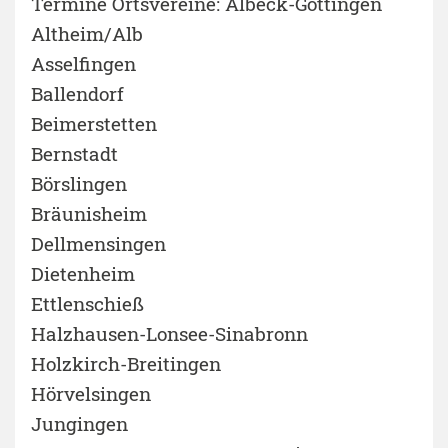
Termine Ortsvereine: Albeck-Göttingen
Altheim/Alb
Asselfingen
Ballendorf
Beimerstetten
Bernstadt
Börslingen
Bräunisheim
Dellmensingen
Dietenheim
Ettlenschieß
Halzhausen-Lonsee-Sinabronn
Holzkirch-Breitingen
Hörvelsingen
Jungingen