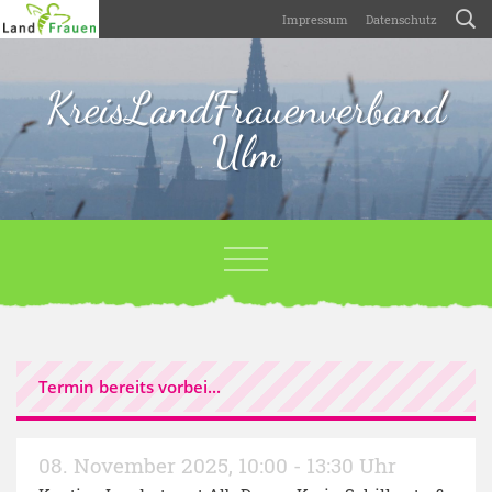
Impressum
Datenschutz
KreisLandFrauenverband
Ulm
Termin bereits vorbei...
08. November 2025
,
10:00 - 13:30 Uhr