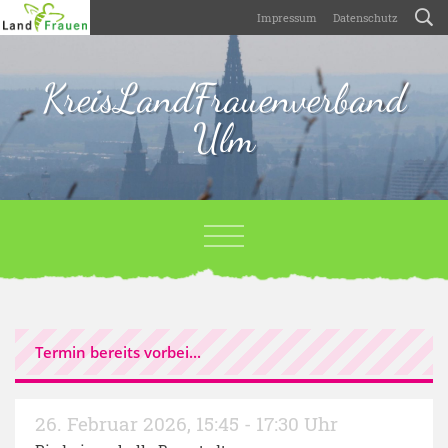
Impressum
Datenschutz
KreisLandFrauenverband
Ulm
Termin bereits vorbei...
26. Februar 2026
,
15:45 - 17:30 Uhr