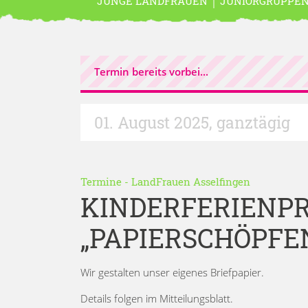
JUNGE LANDFRAUEN
JUNIORGRUPPE
Termin bereits vorbei...
01. August 2025
,
ganztägig
Termine
-
LandFrauen Asselfingen
KINDERFERIENP
„PAPIERSCHÖPFE
Wir gestalten unser eigenes Briefpapier.
Details folgen im Mitteilungsblatt.