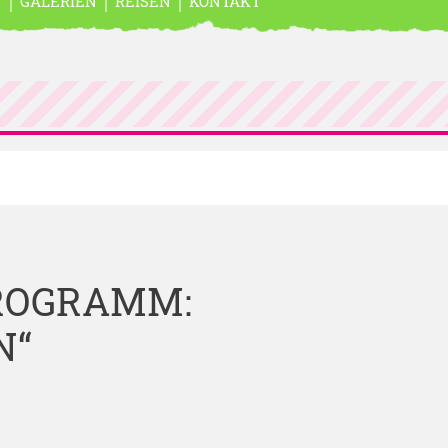
N
GALERIEN
REISEN
KONTAKT
ROGRAMM:
N“