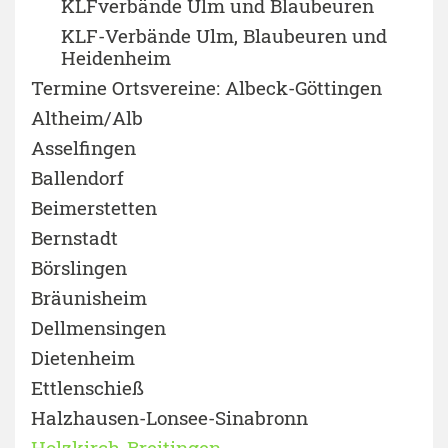
KLFverbände Ulm und Blaubeuren
KLF-Verbände Ulm, Blaubeuren und
Heidenheim
Termine Ortsvereine: Albeck-Göttingen
Altheim/Alb
Asselfingen
Ballendorf
Beimerstetten
Bernstadt
Börslingen
Bräunisheim
Dellmensingen
Dietenheim
Ettlenschieß
Halzhausen-Lonsee-Sinabronn
Holzkirch-Breitingen