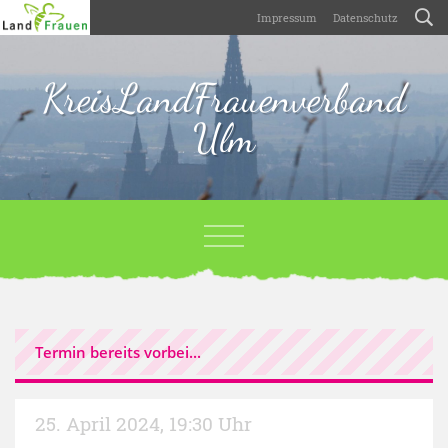
Impressum
Datenschutz
KreisLandFrauenverband
Ulm
Termin bereits vorbei...
25. April 2024
,
19:30 Uhr