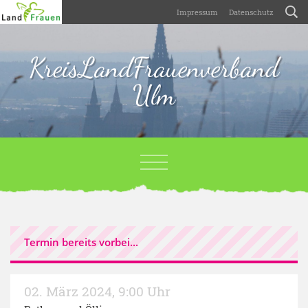
Impressum
Datenschutz
KreisLandFrauenverband
Ulm
Termin bereits vorbei...
02. März 2024
,
9:00 Uhr