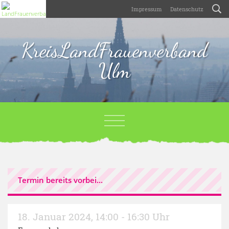
Impressum
Datenschutz
KreisLandFrauenverband
Ulm
Termin bereits vorbei...
18. Januar 2024
,
14:00 - 16:30 Uhr