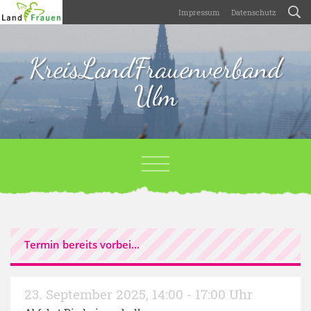
Impressum
Datenschutz
KreisLandFrauenverband
Ulm
Termin bereits vorbei...
23. September 2025
,
14:00 - 17:00 Uhr