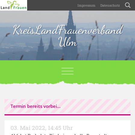
Impressum
Datenschutz
KreisLandFrauenverband
Ulm
Termin bereits vorbei...
03. Mai 2022
,
14:45 Uhr