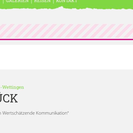
N
GALERIEN
REISEN
KONTAKT
n-Wettingen
ÜCK
ch Wertschätzende Kommunikation“