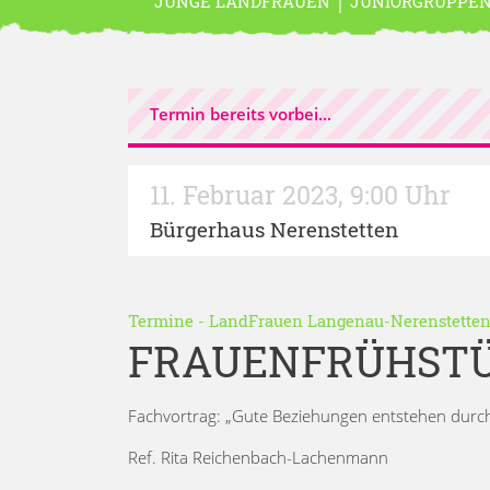
JUNGE LANDFRAUEN
JUNIORGRUPPE
Termin bereits vorbei...
11. Februar 2023
,
9:00 Uhr
Bürgerhaus Nerenstetten
Termine
-
LandFrauen Langenau-Nerenstette
FRAUENFRÜHST
Fachvortrag: „Gute Beziehungen entstehen dur
Ref. Rita Reichenbach-Lachenmann