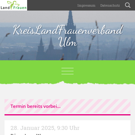
Impressum
Datenschutz
KreisLandFrauenverband
Ulm
Termin bereits vorbei...
28. Januar 2025
,
9:30 Uhr