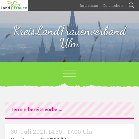
Impressum
Datenschutz
KreisLandFrauenverband
Ulm
Termin bereits vorbei...
30. Juli 2021
,
14:30 - 17:00 Uhr