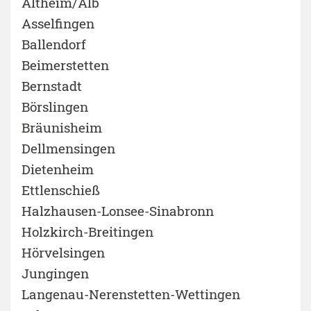
Altheim/Alb
Asselfingen
Ballendorf
Beimerstetten
Bernstadt
Börslingen
Bräunisheim
Dellmensingen
Dietenheim
Ettlenschieß
Halzhausen-Lonsee-Sinabronn
Holzkirch-Breitingen
Hörvelsingen
Jungingen
Langenau-Nerenstetten-Wettingen