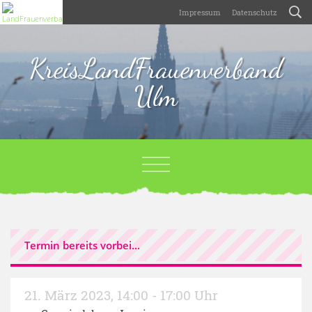
Impressum
Datenschutz
KreisLandFrauenverband
Ulm
Termin bereits vorbei...
21. März 2023
,
14:00 - 17:00 Uhr