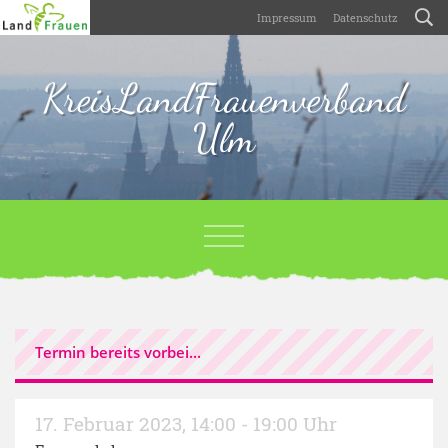
Impressum
Datenschutz
KreisLandFrauenverband
Ulm
Termin bereits vorbei...
17. Februar 2023
,
14:00 - 19:00 Uhr