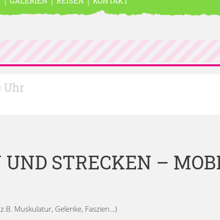
N
GALERIEN
REISEN
KONTAKT
0 Uhr
 UND STRECKEN – MOB
z.B. Muskulatur, Gelenke, Faszien…)