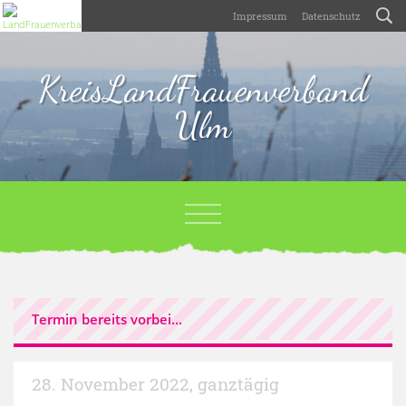
Impressum
Datenschutz
KreisLandFrauenverband
Ulm
Termin bereits vorbei...
28. November 2022
,
ganztägig