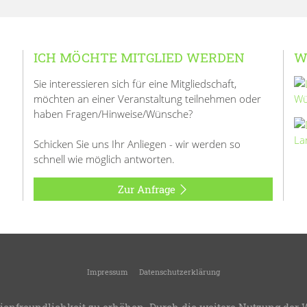
ICH MÖCHTE MITGLIED WERDEN
W
Sie interessieren sich für eine Mitgliedschaft,
möchten an einer Veranstaltung teilnehmen oder
haben Fragen/Hinweise/Wünsche?
Schicken Sie uns Ihr Anliegen - wir werden so
schnell wie möglich antworten.
Zur Anfrage
Impressum
Datenschutzerklärung
© 2026
KreisLandFrauenverband Ulm
-
LandFrauen verschönern das Leben!