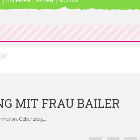
N
GALERIEN
REISEN
KONTAKT
Uhr
G MIT FRAU BAILER
irmation, Geburtstag…