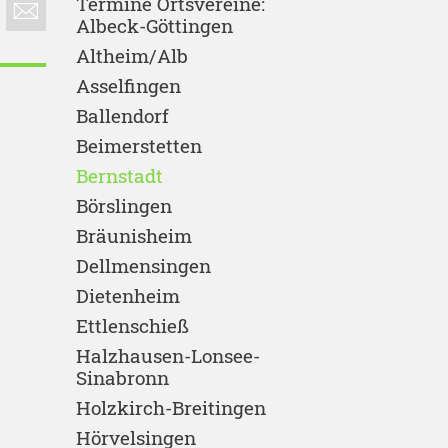
Termine Ortsvereine:
Albeck-Göttingen
Altheim/Alb
Asselfingen
Ballendorf
Beimerstetten
Bernstadt
Börslingen
Bräunisheim
Dellmensingen
Dietenheim
Ettlenschieß
Halzhausen-Lonsee-
Sinabronn
Holzkirch-Breitingen
Hörvelsingen