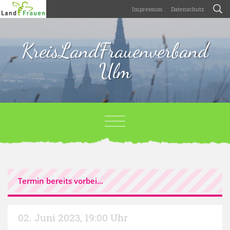
Impressum
Datenschutz
KreisLandFrauenverband
Ulm
Termin bereits vorbei...
02. Juni 2023
,
19:00 Uhr