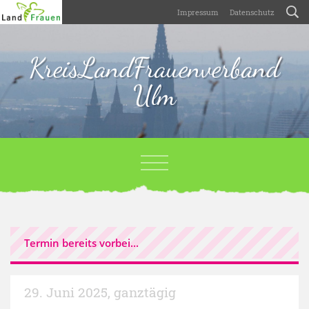
Impressum
Datenschutz
KreisLandFrauenverband
Ulm
Termin bereits vorbei...
29. Juni 2025
,
ganztägig