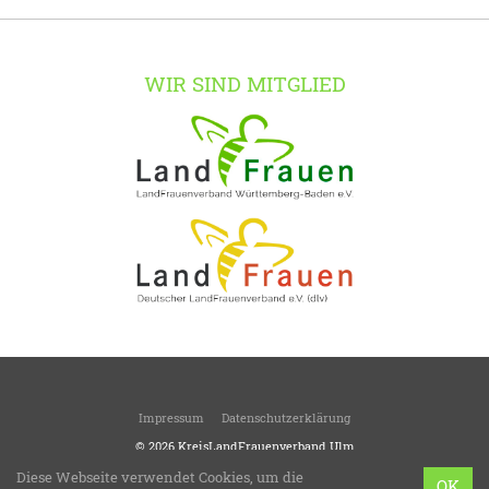
WIR SIND MITGLIED
Impressum
Datenschutzerklärung
© 2026
KreisLandFrauenverband Ulm
LandFrauen verschönern das Leben!
Diese Webseite verwendet Cookies, um die
OK