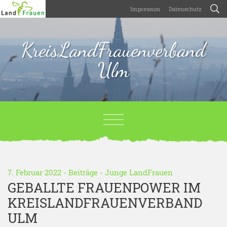
Impressum
Datenschutz
KreisLandFrauenverband
Ulm
7. Februar 2022 -
Beiträge
-
Junge LandFrauen
GEBALLTE FRAUENPOWER IM
KREISLANDFRAUENVERBAND
ULM