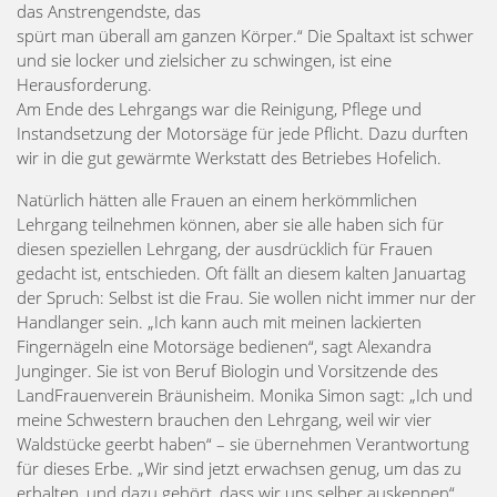
das Anstrengendste, das
spürt man überall am ganzen Körper.“ Die Spaltaxt ist schwer
und sie locker und zielsicher zu schwingen, ist eine
Herausforderung.
Am Ende des Lehrgangs war die Reinigung, Pflege und
Instandsetzung der Motorsäge für jede Pflicht. Dazu durften
wir in die gut gewärmte Werkstatt des Betriebes Hofelich.
Natürlich hätten alle Frauen an einem herkömmlichen
Lehrgang teilnehmen können, aber sie alle haben sich für
diesen speziellen Lehrgang, der ausdrücklich für Frauen
gedacht ist, entschieden. Oft fällt an diesem kalten Januartag
der Spruch: Selbst ist die Frau. Sie wollen nicht immer nur der
Handlanger sein. „Ich kann auch mit meinen lackierten
Fingernägeln eine Motorsäge bedienen“, sagt Alexandra
Junginger. Sie ist von Beruf Biologin und Vorsitzende des
LandFrauenverein Bräunisheim. Monika Simon sagt: „Ich und
meine Schwestern brauchen den Lehrgang, weil wir vier
Waldstücke geerbt haben“ – sie übernehmen Verantwortung
für dieses Erbe. „Wir sind jetzt erwachsen genug, um das zu
erhalten, und dazu gehört, dass wir uns selber auskennen“,