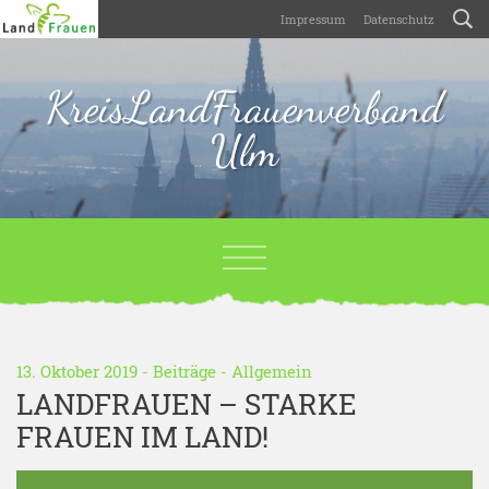
Impressum
Datenschutz
KreisLandFrauenverband
Ulm
13. Oktober 2019 -
Beiträge
-
Allgemein
LANDFRAUEN – STARKE
FRAUEN IM LAND!