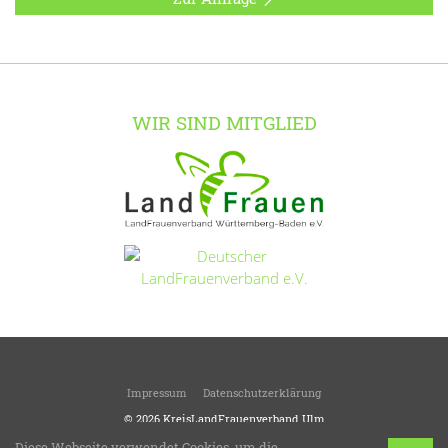
WIR SIND MITGLIED
Impressum
Datenschutzerklärung
© 2026
KreisLandFrauenverband Ulm
LandFrauen verschönern das Leben!
Diese Webseite verwendet Cookies, um die